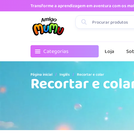
Transforme a aprendizagem em aventura com os mat
Categorias
Loja
So
Página inicial
/
Inglês
/
Recortar e colar
Recortar e cola