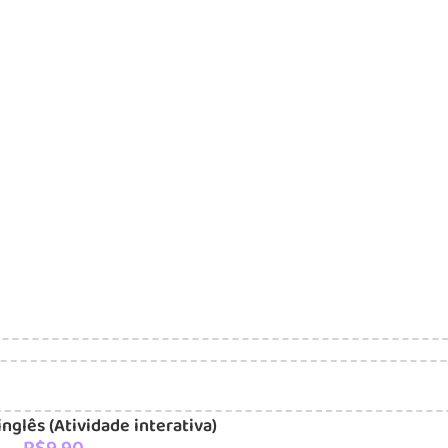
nglês (Atividade interativa)
R$
9,90