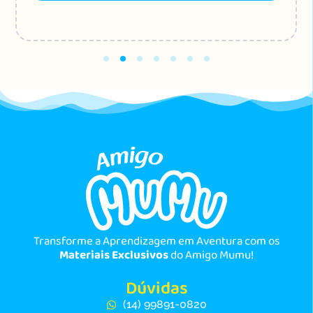
Transforme a Aprendizagem em Aventura com os
Materiais Exclusivos
do Amigo Mumu!
Dúvidas
(14) 99891-0820