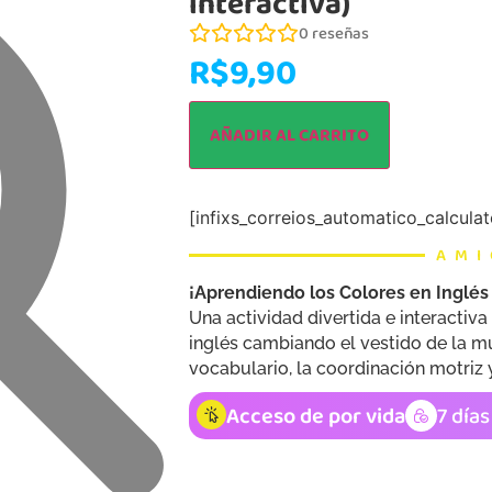
interactiva)
0
reseñas
R$
9,90
AÑADIR AL CARRITO
[infixs_correios_automatico_calculat
AM
¡Aprendiendo los Colores en Inglés 
Una actividad divertida e interactiva
inglés cambiando el vestido de la muñ
vocabulario, la coordinación motriz 
Acceso de por vida
7 día