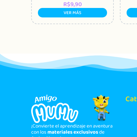
R$
9,90
VER MÁS
Cat
¡Convierte el aprendizaje en aventura
con los
materiales exclusivos
de