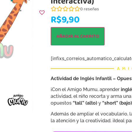
interactiva)
0
reseñas
R$
9,90
AÑADIR AL CARRITO
[infixs_correios_automatico_calculat
AM
Actividad de Inglés Infantil – Opues
¡Con el Amigo Mumu, aprender
ingl
actividad, el niño recorta y arma una
opuestos
“tall” (alto)
y
“short” (bajo
Además de ampliar el vocabulario, l
la atención y la creatividad. ¡Ideal p