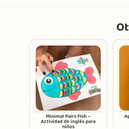
Ot
dad de
Minimal Pairs Fish –
A
Actividad de inglés para
niños