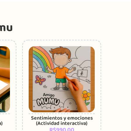
umu
Sentimientos y emociones
Opuest
a)
(Actividad interactiva)
Short (
R$
990,00