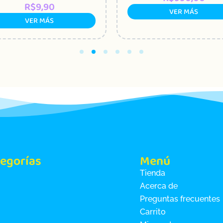
R$
9,90
VER MÁS
VER MÁS
egorías
Menú
Tienda
Acerca de
Preguntas frecuentes
Carrito