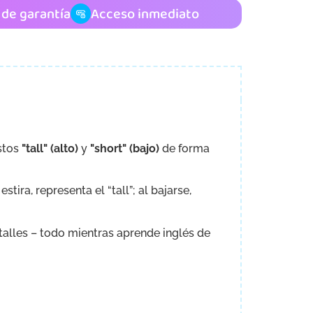
s de garantía
Acceso inmediato
stos
"tall" (alto)
y
"short" (bajo)
de forma
ira, representa el “tall”; al bajarse,
etalles – todo mientras aprende inglés de