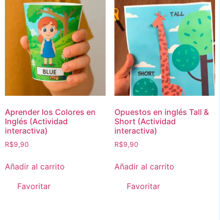
Aprender los Colores en
Opuestos en inglés Tall &
Inglés (Actividad
Short (Actividad
interactiva)
interactiva)
R$
9,90
R$
9,90
Añadir al carrito
Añadir al carrito
Favoritar
Favoritar